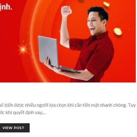
hổ biến được nhiều người lựa chọn khi cần tiền mặt nhanh chóng. Tuy
ước khi quyết định vay,…
VIEW POST