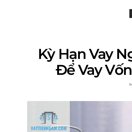
Kỳ Hạn Vay N
Để Vay Vốn
T