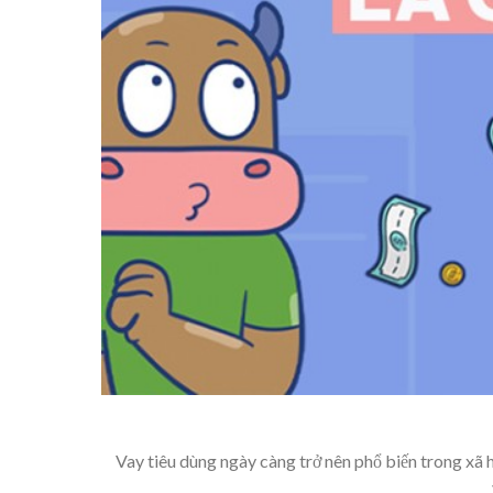
Vay tiêu dùng ngày càng trở nên phổ biến trong xã hộ