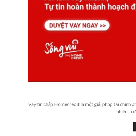
Vay tín chấp Homecredit là một giải pháp tài chính p
nhiên, tr