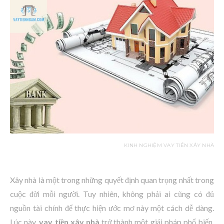
KINH NGHIỆM VAY TIỀN XÂY NHÀ
Xây nhà là một trong những quyết định quan trọng nhất trong
cuộc đời mỗi người. Tuy nhiên, không phải ai cũng có đủ
nguồn tài chính để thực hiện ước mơ này một cách dễ dàng.
Lúc này,
vay tiền xây nhà
trở thành một giải pháp phổ biến.