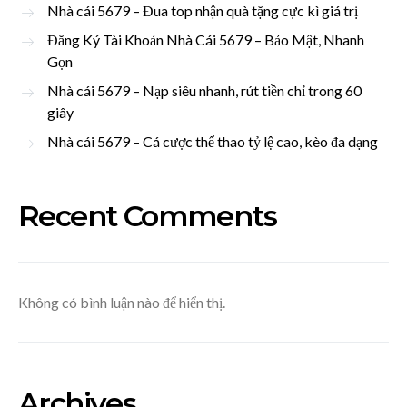
Nhà cái 5679 – Đua top nhận quà tặng cực kì giá trị
Đăng Ký Tài Khoản Nhà Cái 5679 – Bảo Mật, Nhanh
Gọn
Nhà cái 5679 – Nạp siêu nhanh, rút tiền chỉ trong 60
giây
Nhà cái 5679 – Cá cược thể thao tỷ lệ cao, kèo đa dạng
Recent Comments
Không có bình luận nào để hiển thị.
Archives