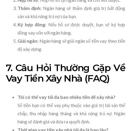
Thẩm định:
Ngân hàng sẽ thẩm định giá trị bất động
sản và khả năng trả nợ của bạn.
Ký hợp đồng:
Nếu hồ sơ được duyệt, bạn sẽ ký hợp
đồng vay vốn với ngân hàng.
Giải ngân:
Ngân hàng sẽ giải ngân số tiền vay theo tiến
độ xây dựng.
7. Câu Hỏi Thường Gặp Về
Vay Tiền Xây Nhà (FAQ)
Tôi có thể vay tối đa bao nhiêu tiền để xây nhà?
Số tiền bạn có thể vay phụ thuộc vào giá trị tài sản thế
chấp, thu nhập hàng tháng và khả năng trả nợ. Ngân
hàng sẽ đánh giá và đưa ra quyết định.
Thời gian vay tiền xây nhà tối đa là bao lâu?