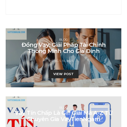
BLOG
Đồng Vay: Giải Pháp Tài Chính
Thông Minh Cho Gia Đình
THÁNG 5 10, 2025
VIEW POST
BLOG
Vay Tín Chấp Là Gì? Giải Mã A-Z Từ
Chuyên Gia VayTienNgam