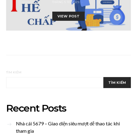
THÁNG 5 10, 2025
VIEW POST
TÌM KIẾM
TÌM KIẾM
Recent Posts
Nhà cái 5679 – Giao diện siêu mượt dễ thao tác khi
tham gia