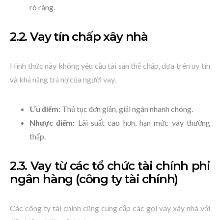
rõ ràng.
2.2. Vay tín chấp xây nhà
Hình thức này không yêu cầu tài sản thế chấp, dựa trên uy tín
và khả năng trả nợ của người vay.
Ưu điểm:
Thủ tục đơn giản, giải ngân nhanh chóng.
Nhược điểm:
Lãi suất cao hơn, hạn mức vay thường
thấp.
2.3. Vay từ các tổ chức tài chính phi
ngân hàng (công ty tài chính)
Các công ty tài chính cũng cung cấp các gói vay xây nhà với