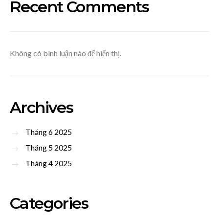
Recent Comments
Không có bình luận nào để hiển thị.
Archives
Tháng 6 2025
Tháng 5 2025
Tháng 4 2025
Categories