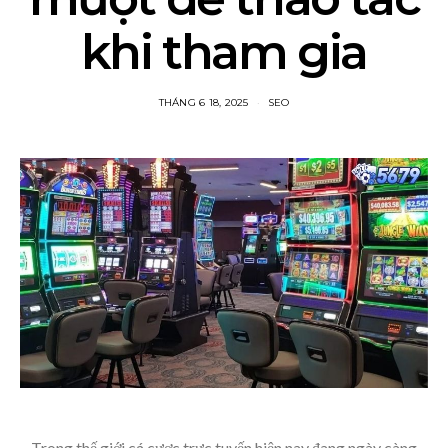
khi tham gia
THÁNG 6 18, 2025
SEO
Trong thế giới cá cược trực tuyến hiện nay đang ngày càng