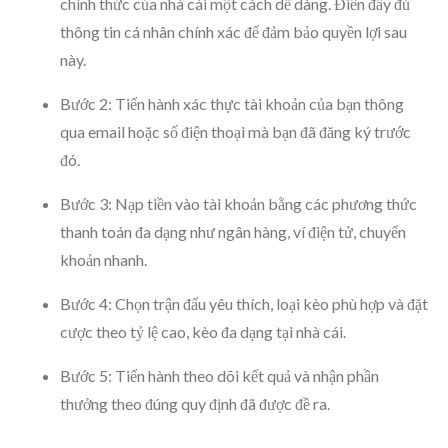
chính thức của nhà cái một cách dễ dàng. Điền đầy đủ
thông tin cá nhân chính xác để đảm bảo quyền lợi sau
này.
Bước 2: Tiến hành xác thực tài khoản của bạn thông
qua email hoặc số điện thoại mà bạn đã đăng ký trước
đó.
Bước 3: Nạp tiền vào tài khoản bằng các phương thức
thanh toán đa dạng như ngân hàng, ví điện tử, chuyển
khoản nhanh.
Bước 4: Chọn trận đấu yêu thích, loại kèo phù hợp và đặt
cược theo tỷ lệ cao, kèo đa dạng tại nhà cái.
Bước 5: Tiến hành theo dõi kết quả và nhận phần
thưởng theo đúng quy định đã được đề ra.