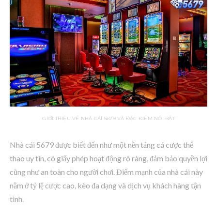
GIỚI THIỆU VỀ NHÀ CÁI 5679 VÀ ĐẶC ĐIỂM NỔI BẬT
Nhà cái 5679 được biết đến như một nền tảng cá cược thể
thao uy tín, có giấy phép hoạt động rõ ràng, đảm bảo quyền lợi
cũng như an toàn cho người chơi. Điểm mạnh của nhà cái này
nằm ở tỷ lệ cược cao, kèo đa dạng và dịch vụ khách hàng tận
tình.