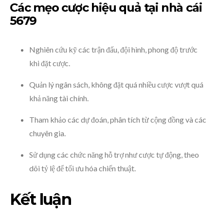
Các mẹo cược hiệu quả tại nhà cái
5679
Nghiên cứu kỹ các trận đấu, đội hình, phong độ trước
khi đặt cược.
Quản lý ngân sách, không đặt quá nhiều cược vượt quá
khả năng tài chính.
Tham khảo các dự đoán, phân tích từ cộng đồng và các
chuyên gia.
Sử dụng các chức năng hỗ trợ như cược tự động, theo
dõi tỷ lệ để tối ưu hóa chiến thuật.
Kết luận