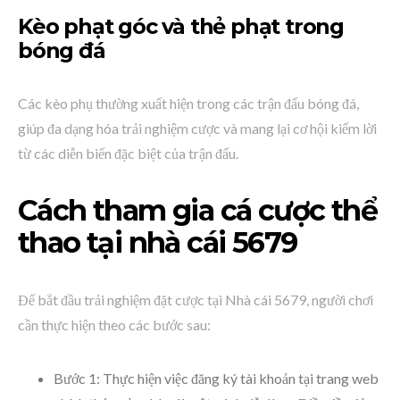
Kèo phạt góc và thẻ phạt trong
bóng đá
Các kèo phụ thường xuất hiện trong các trận đấu bóng đá,
giúp đa dạng hóa trải nghiệm cược và mang lại cơ hội kiếm lời
từ các diễn biến đặc biệt của trận đấu.
Cách tham gia cá cược thể
thao tại nhà cái 5679
Để bắt đầu trải nghiệm đặt cược tại Nhà cái 5679, người chơi
cần thực hiện theo các bước sau:
Bước 1: Thực hiện việc đăng ký tài khoản tại trang web