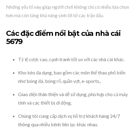
Những yếu tố này giúp người chơi không chỉ có nhiều lựa chọn
hơn mà còn tăng khả năng sinh lời từ các trận đấu.
Các đặc điểm nổi bật của nhà cái
5679
Tỷ lệ cược cao, cạnh tranh tốt so với các nhà cái khác.
Kho kèo đa dạng, bao gồm các môn thể thao phổ biến
như bóng đá, bóng rổ, quần vợt, e-sports,.
Giao diện thân thiện và dễ sử dụng, phù hợp cho cả máy
tính và các thiết bị di động.
Chúng tôi cung cấp dịch vụ hỗ trợ khách hàng 24/7
thông qua nhiều kênh liên lạc khác nhau.