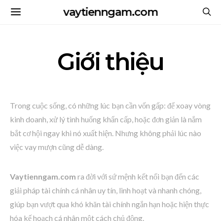
vaytienngam.com
Giới thiệu
Trong cuộc sống, có những lúc bạn cần vốn gấp: để xoay vòng
kinh doanh, xử lý tình huống khẩn cấp, hoặc đơn giản là nắm
bắt cơ hội ngay khi nó xuất hiện. Nhưng không phải lúc nào
việc vay mượn cũng dễ dàng.
Vaytienngam.com
ra đời với sứ mệnh kết nối bạn đến các
giải pháp tài chính cá nhân uy tín, linh hoạt và nhanh chóng,
giúp bạn vượt qua khó khăn tài chính ngắn hạn hoặc hiện thực
hóa kế hoạch cá nhân một cách chủ động.