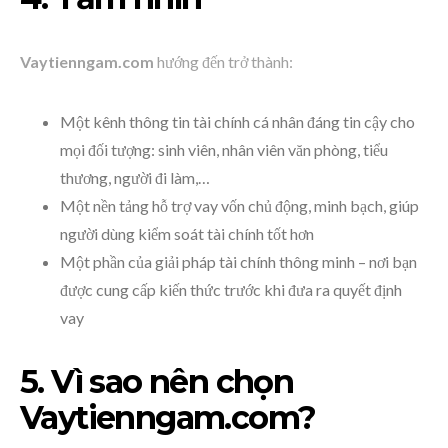
Vaytienngam.com
hướng đến trở thành:
Một kênh thông tin tài chính cá nhân đáng tin cậy cho
mọi đối tượng: sinh viên, nhân viên văn phòng, tiểu
thương, người đi làm,…
Một nền tảng hỗ trợ vay vốn chủ động, minh bạch, giúp
người dùng kiểm soát tài chính tốt hơn
Một phần của giải pháp tài chính thông minh – nơi bạn
được cung cấp kiến thức trước khi đưa ra quyết định
vay
5. Vì sao nên chọn
Vaytienngam.com?