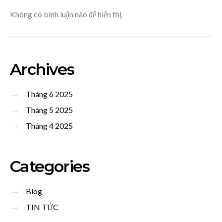
Không có bình luận nào để hiển thị.
Archives
Tháng 6 2025
Tháng 5 2025
Tháng 4 2025
Categories
Blog
TIN TỨC