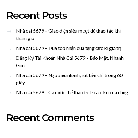
Recent Posts
Nhà cái 5679 – Giao diện siêu mượt dễ thao tác khi
tham gia
Nhà cái 5679 – Đua top nhận quà tặng cực kì giá trị
Đăng Ký Tài Khoản Nhà Cái 5679 – Bảo Mật, Nhanh
Gọn
Nhà cái 5679 – Nạp siêu nhanh, rút tiền chỉ trong 60
giây
Nhà cái 5679 – Cá cược thể thao tỷ lệ cao, kèo đa dạng
Recent Comments