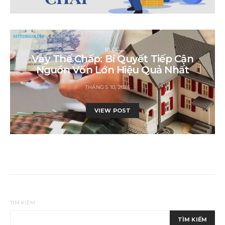
BLOG
Vay Thế Chấp: Bí Quyết Tiếp Cận
Nguồn Vốn Lớn Hiệu Quả Nhất
THÁNG 5 10, 2025
VIEW POST
TÌM KIẾM
TÌM KIẾM