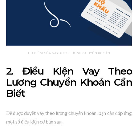
ƯU ĐIỂM CỦA VAY THEO LƯƠNG CHUYỂN KHOẢN
2. Điều Kiện Vay Theo
Lương Chuyển Khoản Cần
Biết
Để được duyệt vay theo lương chuyển khoản, bạn cần đáp ứng
một số điều kiện cơ bản sau: