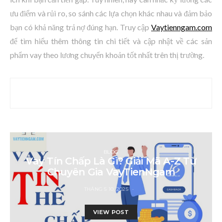
ưu điểm và rủi ro, so sánh các lựa chọn khác nhau và đảm bảo
bạn có khả năng trả nợ đúng hạn. Truy cập
Vaytienngam.com
để tìm hiểu thêm thông tin chi tiết và cập nhật về các sản
phẩm vay theo lương chuyển khoản tốt nhất trên thị trường.
BLOG
Vay Tín Chấp Là Gì? Giải Mã A-Z Từ
Chuyên Gia VayTienNgam
THÁNG 5 10, 2025
VIEW POST