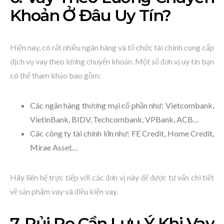
Khoản Ở Đâu Uy Tín?
Hiện nay, có rất nhiều ngân hàng và tổ chức tài chính cung cấp
dịch vụ vay theo lương chuyển khoản. Một số đơn vị uy tín bạn
có thể tham khảo bao gồm:
Các ngân hàng thương mại cổ phần như: Vietcombank,
VietinBank, BIDV, Techcombank, VPBank, ACB…
Các công ty tài chính lớn như: FE Credit, Home Credit,
Mirae Asset…
Hãy liên hệ trực tiếp với các đơn vị này để được tư vấn chi tiết
về sản phẩm vay và điều kiện vay.
7. Rủi Ro Cần Lưu Ý Khi Vay