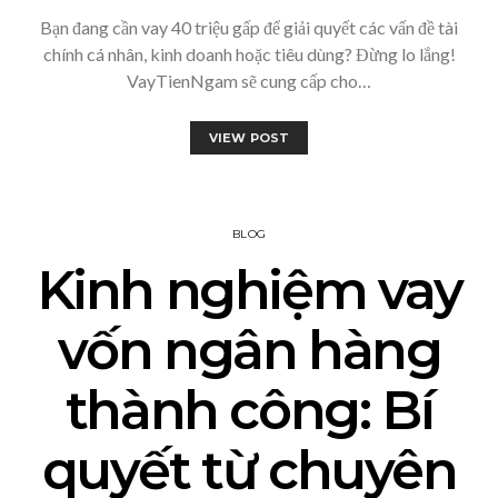
Bạn đang cần vay 40 triệu gấp để giải quyết các vấn đề tài
chính cá nhân, kinh doanh hoặc tiêu dùng? Đừng lo lắng!
VayTienNgam sẽ cung cấp cho…
VIEW POST
BLOG
Kinh nghiệm vay
vốn ngân hàng
thành công: Bí
quyết từ chuyên