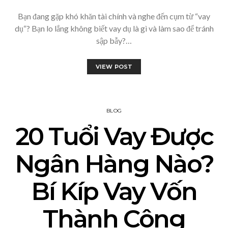
Bạn đang gặp khó khăn tài chính và nghe đến cụm từ “vay
dụ“? Bạn lo lắng không biết vay dụ là gì và làm sao để tránh
sập bẫy?…
VIEW POST
BLOG
20 Tuổi Vay Được
Ngân Hàng Nào?
Bí Kíp Vay Vốn
Thành Công