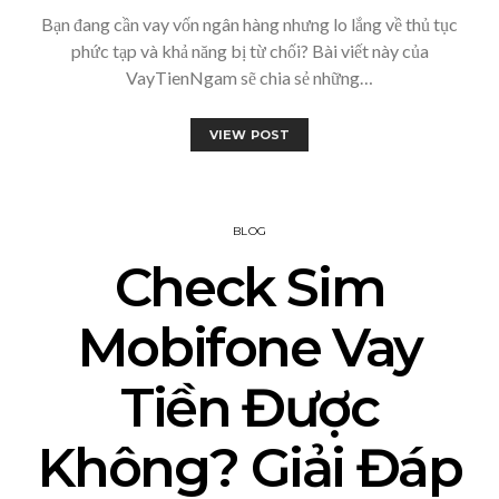
Bạn đang cần vay vốn ngân hàng nhưng lo lắng về thủ tục
phức tạp và khả năng bị từ chối? Bài viết này của
VayTienNgam sẽ chia sẻ những…
VIEW POST
BLOG
Check Sim
Mobifone Vay
Tiền Được
Không? Giải Đáp