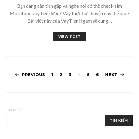
Bạn đang cần tiền gấp và nghe nói có thể check sim
Mobifone vay tiền được? Vậy thực hư chuyện này thế nào?
Bài viết này của VayTienNgam sẽ cung…
VIEW POST
Phân
PREVIOUS
1
2
3
4
5
6
NEXT
trang
bài
viết
TÌM KIẾM
TÌM KIẾM