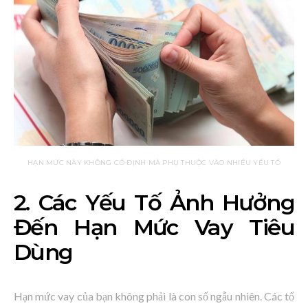
HẠN MỨC NÀY KHÔNG CỐ ĐỊNH MÀ PHỤ THUỘC VÀO NHIỀU YẾU TỐ
2. Các Yếu Tố Ảnh Hưởng
Đến Hạn Mức Vay Tiêu
Dùng
Hạn mức vay của bạn không phải là con số ngẫu nhiên. Các tổ