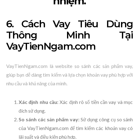
nhiệm.
6. Cách Vay Tiêu Dùng
Thông Minh Tại
VayTienNgam.com
VayTienNgam.com là website so sánh các sản phẩm vay,
giúp bạn dễ dàng tìm kiếm và lựa chọn khoản vay phù hợp với
nhu cầu và khả năng của mình.
Xác định nhu cầu:
Xác định rõ số tiền cần vay và mục
đích sử dụng.
So sánh các sản phẩm vay:
Sử dụng công cụ so sánh
của VayTienNgam.com để tìm kiếm các khoản vay có
lãi suất và điều kiện phù hợp.