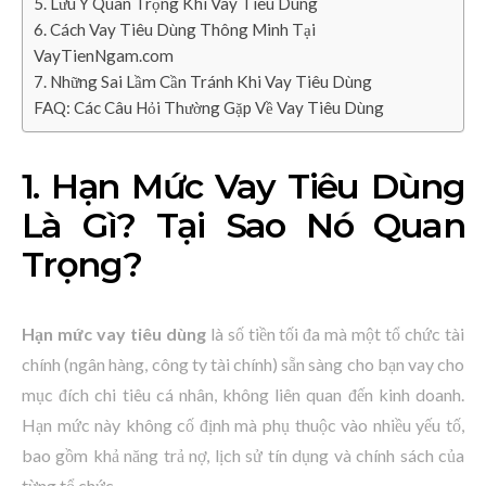
5. Lưu Ý Quan Trọng Khi Vay Tiêu Dùng
6. Cách Vay Tiêu Dùng Thông Minh Tại
VayTienNgam.com
7. Những Sai Lầm Cần Tránh Khi Vay Tiêu Dùng
FAQ: Các Câu Hỏi Thường Gặp Về Vay Tiêu Dùng
1. Hạn Mức Vay Tiêu Dùng
Là Gì? Tại Sao Nó Quan
Trọng?
Hạn mức vay tiêu dùng
là số tiền tối đa mà một tổ chức tài
chính (ngân hàng, công ty tài chính) sẵn sàng cho bạn vay cho
mục đích chi tiêu cá nhân, không liên quan đến kinh doanh.
Hạn mức này không cố định mà phụ thuộc vào nhiều yếu tố,
bao gồm khả năng trả nợ, lịch sử tín dụng và chính sách của
từng tổ chức.