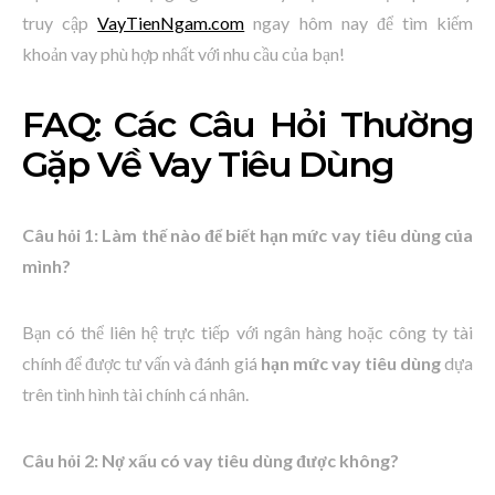
truy cập
VayTienNgam.com
ngay hôm nay để tìm kiếm
khoản vay phù hợp nhất với nhu cầu của bạn!
FAQ: Các Câu Hỏi Thường
Gặp Về Vay Tiêu Dùng
Câu hỏi 1: Làm thế nào để biết hạn mức vay tiêu dùng của
mình?
Bạn có thể liên hệ trực tiếp với ngân hàng hoặc công ty tài
chính để được tư vấn và đánh giá
hạn mức vay tiêu dùng
dựa
trên tình hình tài chính cá nhân.
Câu hỏi 2: Nợ xấu có vay tiêu dùng được không?