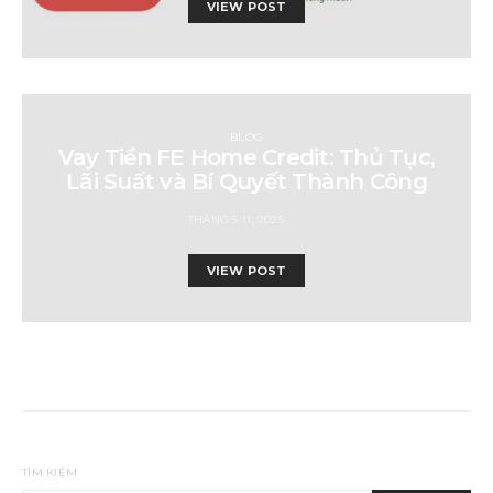
VIEW POST
BLOG
Vay Tiền FE Home Credit: Thủ Tục,
Lãi Suất và Bí Quyết Thành Công
THÁNG 5 11, 2025
VIEW POST
TÌM KIẾM