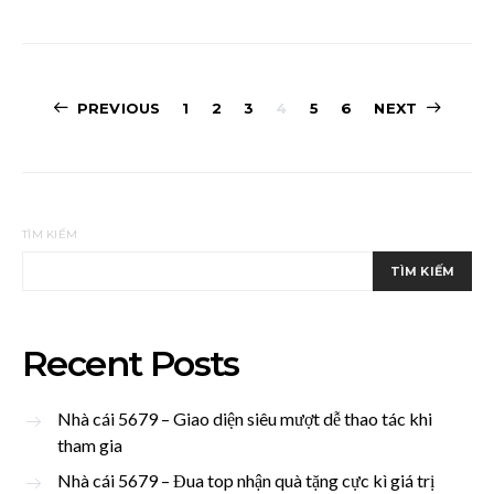
Phân
PREVIOUS
1
2
3
4
5
6
NEXT
trang
bài
viết
TÌM KIẾM
TÌM KIẾM
Recent Posts
Nhà cái 5679 – Giao diện siêu mượt dễ thao tác khi
tham gia
Nhà cái 5679 – Đua top nhận quà tặng cực kì giá trị