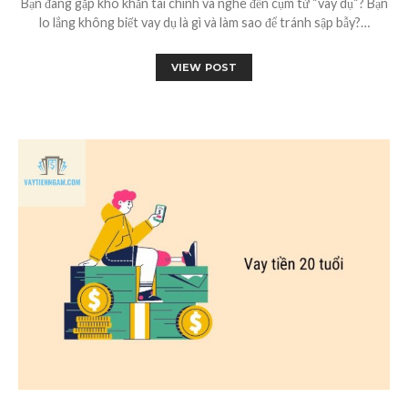
Bạn đang gặp khó khăn tài chính và nghe đến cụm từ “vay dụ“? Bạn
lo lắng không biết vay dụ là gì và làm sao để tránh sập bẫy?…
VIEW POST