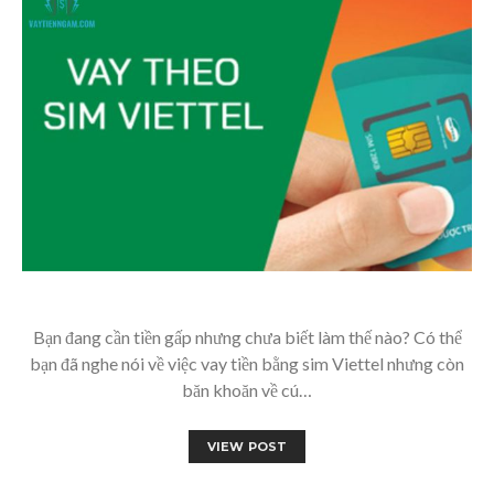
Bạn đang cần tiền gấp nhưng chưa biết làm thế nào? Có thể
bạn đã nghe nói về việc vay tiền bằng sim Viettel nhưng còn
băn khoăn về cú…
VIEW POST