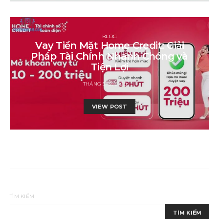
BLOG
Vay Tiền Mặt Home Credit: Giải
Pháp Tài Chính Nhanh Chóng và
Tiện Lợi
THÁNG 5 12, 2025
VIEW POST
TÌM KIẾM
TÌM KIẾM