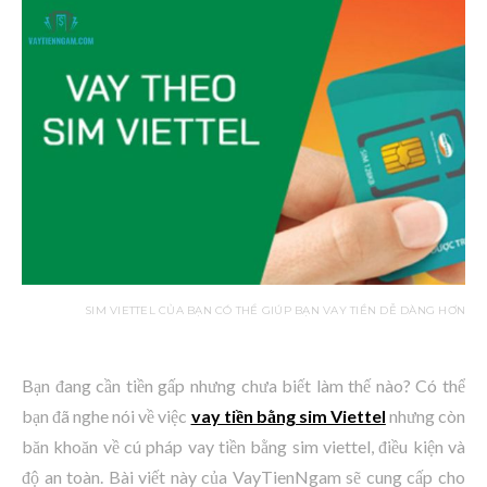
SIM VIETTEL CỦA BẠN CÓ THỂ GIÚP BẠN VAY TIỀN DỄ DÀNG HƠN
Bạn đang cần tiền gấp nhưng chưa biết làm thế nào? Có thể
bạn đã nghe nói về việc
vay tiền bằng sim Viettel
nhưng còn
băn khoăn về cú pháp vay tiền bằng sim viettel, điều kiện và
độ an toàn. Bài viết này của VayTienNgam sẽ cung cấp cho