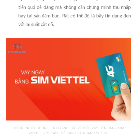
tiền quá dễ dàng mà không cần chứng minh thu nhập
hay tài sản đảm bảo. Rất có thể đó là bẫy tín dụng đen
với lãi suất cắt cổ.
CÓ RẤT NHIỀU THÔNG TIN QUẢNG CÁO VỀ VIỆC VAY TIỀN BẰNG SIM
VIETTEL MỘT CÁCH DỄ DÀNG VÀ NHANH CHÓNG