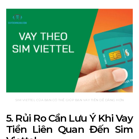
SIM VIETTEL CỦA BẠN CÓ THỂ GIÚP BẠN VAY TIỀN DỄ DÀNG HƠN
5. Rủi Ro Cần Lưu Ý Khi Vay
Tiền Liên Quan Đến Sim