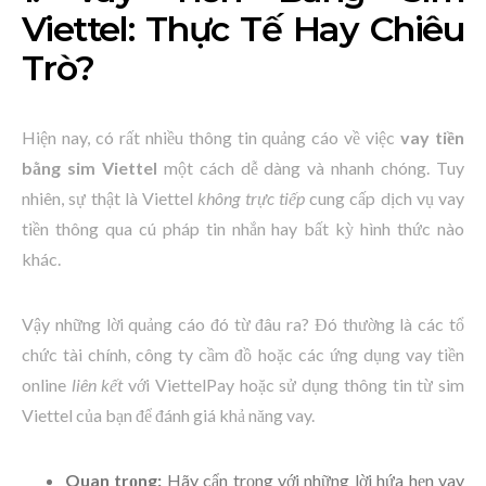
Viettel: Thực Tế Hay Chiêu
Trò?
Hiện nay, có rất nhiều thông tin quảng cáo về việc
vay tiền
bằng sim Viettel
một cách dễ dàng và nhanh chóng. Tuy
nhiên, sự thật là Viettel
không trực tiếp
cung cấp dịch vụ vay
tiền thông qua cú pháp tin nhắn hay bất kỳ hình thức nào
khác.
Vậy những lời quảng cáo đó từ đâu ra? Đó thường là các tổ
chức tài chính, công ty cầm đồ hoặc các ứng dụng vay tiền
online
liên kết
với ViettelPay hoặc sử dụng thông tin từ sim
Viettel của bạn để đánh giá khả năng vay.
Quan trọng:
Hãy cẩn trọng với những lời hứa hẹn vay