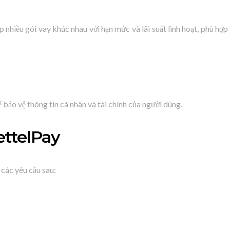
ấp nhiều gói vay khác nhau với hạn mức và lãi suất linh hoạt, phù hợp
 bảo vệ thông tin cá nhân và tài chính của người dùng.
ettelPay
 các yêu cầu sau: