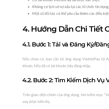
Không có lịch sử nợ xấu tại các tổ chức tín dụng
Một số đối tác có thể yêu cầu thêm các điều kiệ
4. Hướng Dẫn Chi Tiết 
4.1. Bước 1: Tải và Đăng Ký/Đ
Nếu chưa có, bạn cần tải ứng dụng ViettelPay từ A
khoản. Nếu đã có tài khoản, hãy đăng nhập.
4.2. Bước 2: Tìm Kiếm Dịch Vụ 
Trên giao diện chính của ứng dụng, tìm kiếm mục “Vay
vay được hiển thị.