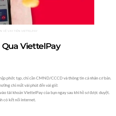
 VỀ VAY TIỀN VIETTELPAY
n Qua ViettelPay
hập phức tạp, chỉ cần CMND/CCCD và thông tin cá nhân cơ bản.
hường chỉ mất vài phút đến vài giờ.
 vào tài khoản ViettelPay của bạn ngay sau khi hồ sơ được duyệt.
h có kết nối internet.