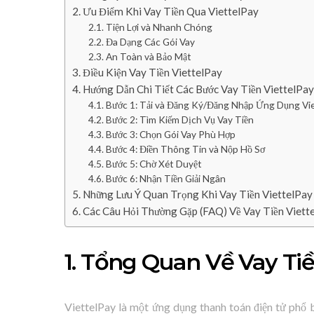
2. Ưu Điểm Khi Vay Tiền Qua ViettelPay
2.1. Tiện Lợi và Nhanh Chóng
2.2. Đa Dạng Các Gói Vay
2.3. An Toàn và Bảo Mật
3. Điều Kiện Vay Tiền ViettelPay
4. Hướng Dẫn Chi Tiết Các Bước Vay Tiền ViettelPay
4.1. Bước 1: Tải và Đăng Ký/Đăng Nhập Ứng Dụng Vi
4.2. Bước 2: Tìm Kiếm Dịch Vụ Vay Tiền
4.3. Bước 3: Chọn Gói Vay Phù Hợp
4.4. Bước 4: Điền Thông Tin và Nộp Hồ Sơ
4.5. Bước 5: Chờ Xét Duyệt
4.6. Bước 6: Nhận Tiền Giải Ngân
5. Những Lưu Ý Quan Trọng Khi Vay Tiền ViettelPay
6. Các Câu Hỏi Thường Gặp (FAQ) Về Vay Tiền Viett
1. Tổng Quan Về Vay Tiề
ViettelPay là một ứng dụng thanh toán điện tử phổ b