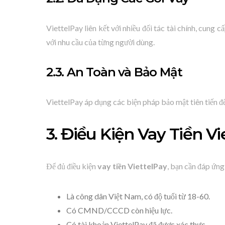
ViettelPay liên kết với nhiều đối tác tài chính, cung c
với nhu cầu của từng người dùng.
2.3. An Toàn và Bảo Mật
ViettelPay áp dụng các biện pháp bảo mật tiên tiến để
3. Điều Kiện Vay Tiền Vi
Để đủ điều kiện
vay tiền ViettelPay
, bạn cần đáp ứng
Là công dân Việt Nam, có độ tuổi từ 18-60.
Có CMND/CCCD còn hiệu lực.
Có tài khoản ViettelPay đã được xác thực.