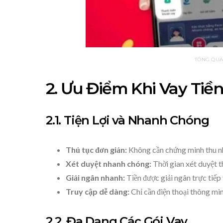
TỔNG QUAN
2. Ưu Điểm Khi Vay Tiề
2.1. Tiện Lợi và Nhanh Chóng
Thủ tục đơn giản:
Không cần chứng minh thu n
Xét duyệt nhanh chóng:
Thời gian xét duyệt t
Giải ngân nhanh:
Tiền được giải ngân trực tiếp
Truy cập dễ dàng:
Chỉ cần điện thoại thông min
2.2. Đa Dạng Các Gói Vay